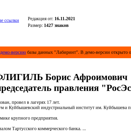
Редакция от:
16.11.2021
е ссылки
Размер:
1427 знаков
демо-версию
базы данных "Лабиринт". В демо-версии открыто о
ФЛИГИЛЬ Борис Афроимович
редседатель правления "РосЭ
н, провел в лагерях 17 лет.
Куйбышевский индустриальный институт им. Куйбышева по с
мике крупного предприятия.
м Тартусского коммерческого банка. ...