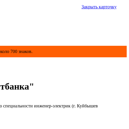
Закрыть карточку
коло 700 знаков.
стбанка"
пециальности инженер-электрик (г. Куйбышев