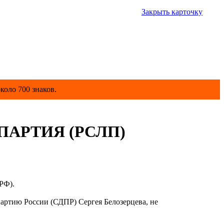
Закрыть карточку
коло 700 знаков.
АРТИЯ (РСЛП)
РФ).
ртию России (СДПР) Сергея Белозерцева, не