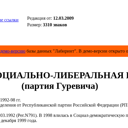
Редакция от:
12.03.2009
е ссылки
Размер:
3310 знаков
демо-версию
базы данных "Лабиринт". В демо-версии открыто о
ЦИАЛЬНО-ЛИБЕРАЛЬНАЯ П
(партия Гуревича)
992-98 гг.
деления от Республиканской партии Российской Федерации (РП
992 (Рег.N791). В 1998 влилась в Социал-демократическую па
декабря 1999 года.