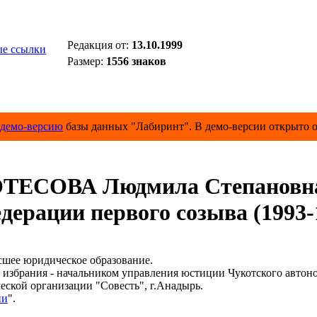
Редакция от:
13.10.1999
е ссылки
Размер:
1556 знаков
демо-версию
базы данных "Лабиринт". В демо-версии открыто о
ТЕСОВА Людмила Степановн
дерации первого созыва (1993-
шее юридическое образование.
избрания - начальником управления юстиции Чукотского автоно
ской организации "Совесть", г.Анадырь.
ии
".