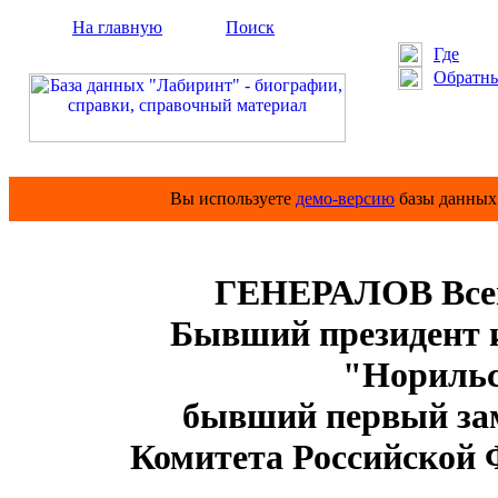
На главную
Поиск
Где
Обратны
Вы используете
демо-версию
базы данных 
ГЕНЕРАЛОВ Всев
Бывший президент и
"Норильс
бывший первый зам
Комитета Российской 