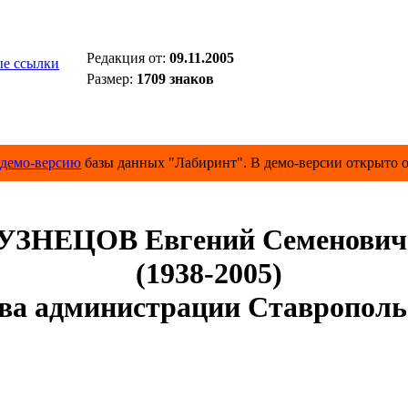
Редакция от:
09.11.2005
е ссылки
Размер:
1709 знаков
демо-версию
базы данных "Лабиринт". В демо-версии открыто о
УЗНЕЦОВ Евгений Семенович
(1938-2005)
а администрации Ставрополь