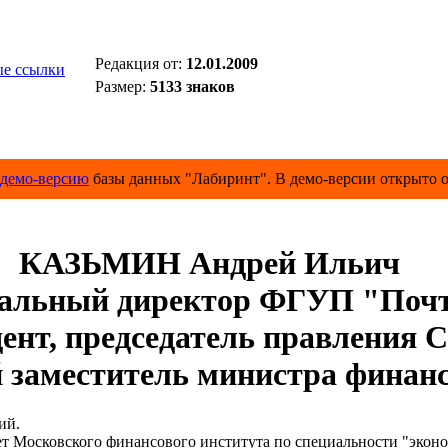
Редакция от:
12.01.2009
е ссылки
Размер:
5133 знаков
демо-версию
базы данных "Лабиринт". В демо-версии открыто о
КАЗЬМИН Андрей Ильич
альный директор ФГУП "Поч
ент, председатель правления 
заместитель министра финан
ий.
Московского финансового института по специальности "эконом