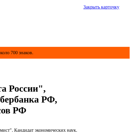
Закрыть карточку
коло 700 знаков.
та России",
Сбербанка РФ,
сов РФ
ист". Кандидат экономических наук.