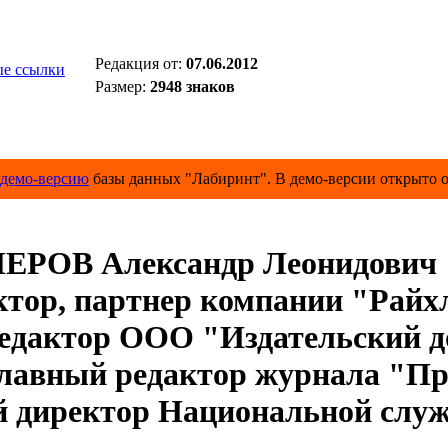
Редакция от:
07.06.2012
е ссылки
Размер:
2948 знаков
демо-версию
базы данных "Лабиринт". В демо-версии открыто о
ЕРОВ Александр Леонидович
тор, партнер компании "Райх
актор ООО "Издательский до
лавный редактор журнала "Пр
 директор Национальной служ