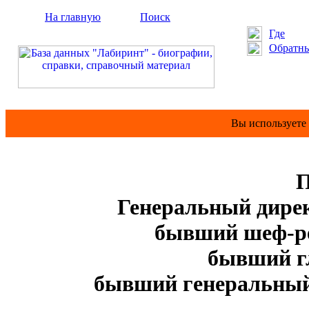
На главную
Поиск
Где
Обратны
Вы используете
П
Генеральный дирек
бывший шеф-ред
бывший г
бывший генеральный