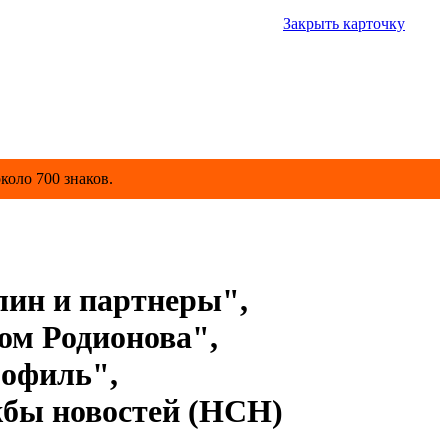
Закрыть карточку
коло 700 знаков.
лин и партнеры",
м Родионова",
офиль",
бы новостей (НСН)