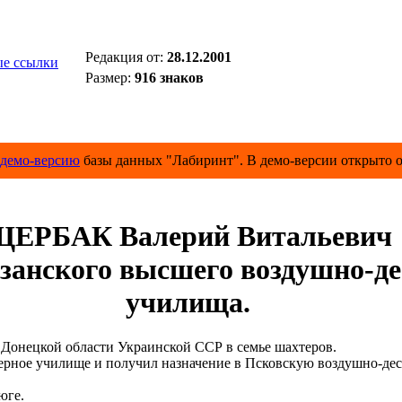
Редакция от:
28.12.2001
е ссылки
Размер:
916 знаков
демо-версию
базы данных "Лабиринт". В демо-версии открыто о
ЕРБАК Валерий Витальевич
анского высшего воздушно-де
училища.
Донецкой области Украинской ССР в семье шахтеров.
ное училище и получил назначение в Псковскую воздушно-де
юге.