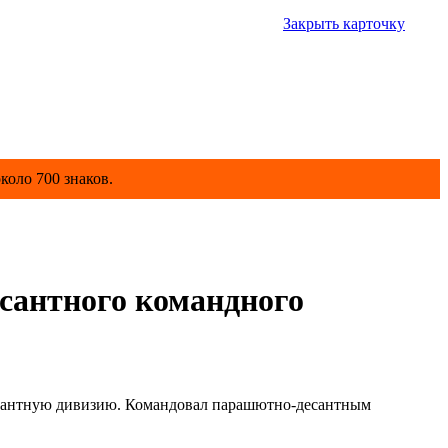
Закрыть карточку
коло 700 знаков.
сантного командного
сантную дивизию. Командовал парашютно-десантным