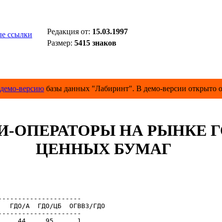
Редакция от:
15.03.1997
е ссылки
Размер:
5415 знаков
демо-версию
базы данных "Лабиринт". В демо-версии открыто о
И-ОПЕРАТОРЫ НА РЫНКЕ 
ЦЕННЫХ БУМАГ
--------------------

  ГДО/А  ГДО/ЦБ  ОГВВЗ/ГДО

--------------------

    44     95      1
