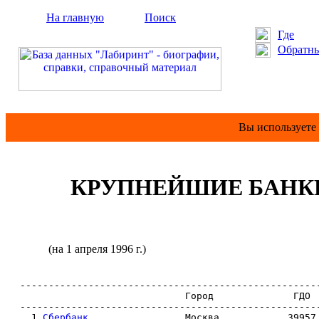
На главную
Поиск
Где
Обратны
Вы используете
КРУПНЕЙШИЕ БАНК
(на 1 апреля 1996 г.)
-----------------------------------------------------
                             Город              ГДО  
-----------------------------------------------------
  1 
Сбербанк
                 Москва            39957 