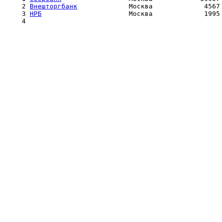
  2 
Внешторгбанк
             Москва             4567 
  3 
НРБ
                      Москва             1995 
  4 