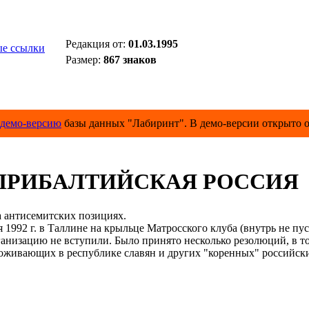
Редакция от:
01.03.1995
е ссылки
Размер:
867 знаков
демо-версию
базы данных "Лабиринт". В демо-версии открыто о
ПРИБАЛТИЙСКАЯ РОССИЯ
антисемитских позициях.
2 г. в Таллине на крыльце Матросского клуба (внутрь не пуст
анизацию не вступили. Было принято несколько резолюций, в то
вающих в республике славян и других "коренных" российски