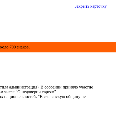
Закрыть карточку
коло 700 знаков.
ила администрация). В собрании приняло участие
м числе "О недоверии евреям".
х национальностей. "В славянскую общину не