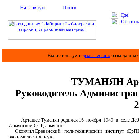
На главную
Поиск
Где
Обратны
Вы используете
демо-версию
базы данных 
ТУМАНЯН Арт
Руководитель Администра
2
Арташес Туманян родился 16 ноября 1949 в селе Дебе
Армянской ССР, армянин.
Окончил Ереванский политехнический институт (ЕрПИ
экономических наук.