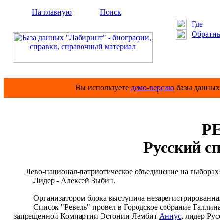
На главную
Поиск
Где
Обратны
Вы используете
демо-версию
базы данных 
Р
Русский с
Лево-национал-патриотическое объединение на выборах м
Лидер - Алексей Зыбин.
Организатором блока выступила незарегистрированная Р
Список "Ревель" провел в Городское собрание Таллина 10 
запрещенной Компартии Эстонии Лембит
Аннус
, лидер Рус