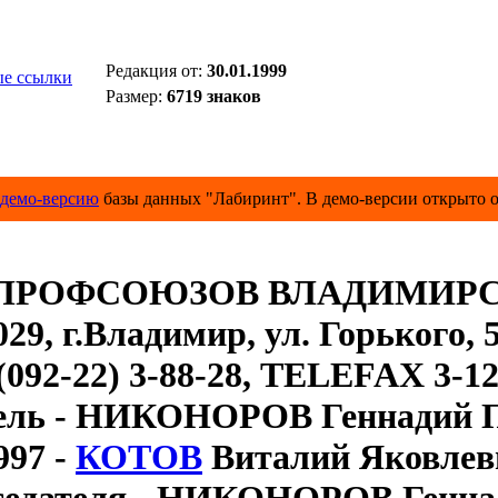
Редакция от:
30.01.1999
е ссылки
Размер:
6719 знаков
демо-версию
базы данных "Лабиринт". В демо-версии открыто о
ПРОФСОЮЗОВ ВЛАДИМИРС
029, г.Владимир, ул. Горького, 5
 (092-22) 3-88-28, ТELEFAX 3-12
тель - НИКОНОРОВ Геннадий 
997 -
КОТОВ
Виталий Яковлев