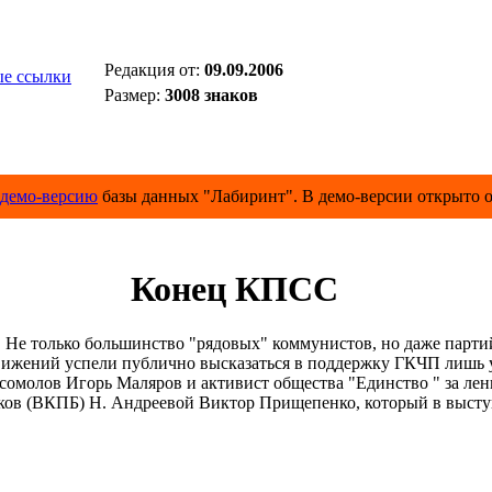
Редакция от:
09.09.2006
е ссылки
Размер:
3008 знаков
демо-версию
базы данных "Лабиринт". В демо-версии открыто о
Конец КПСС
е только большинство "рядовых" коммунистов, но даже партий
движений успели публично высказаться в поддержку ГКЧП лиш
мсомолов Игорь Маляров и активист общества "Единство " за ле
ов (ВКПБ) Н. Андреевой Виктор Прищепенко, который в выступ