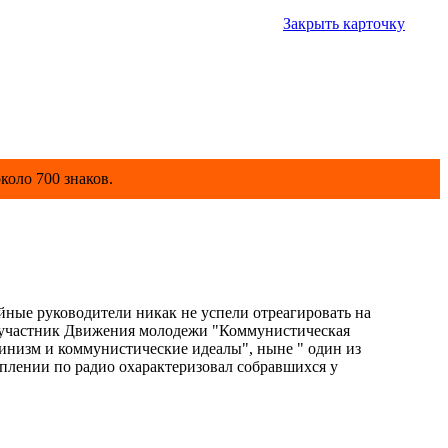
Закрыть карточку
коло 700 знаков.
ные руководители никак не успели отреагировать на
ь участник Движения молодежи "Коммунистическая
нинизм и коммунистические идеалы", ныне " один из
лении по радио охарактеризовал собравшихся у