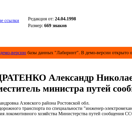
Редакция от:
24.04.1998
е ссылки
Размер:
669 знаков
демо-версию
базы данных "Лабиринт". В демо-версии открыто о
РАТЕНКО Александр Никола
еститель министра путей соо
ндровка Азовского района Ростовской обл.
ного транспорта по специальности "инженер-электромеханик
 локомотивного хозяйства Министерства путей сообщения СССР