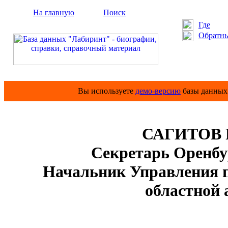
На главную
Поиск
Где
Обратны
Вы используете
демо-версию
базы данных 
САГИТОВ Р
Секретарь Оренб
Начальник Управления п
областной