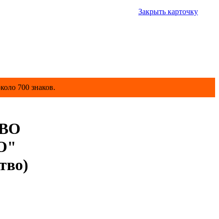
Закрыть карточку
коло 700 знаков.
ВО
О"
тво)