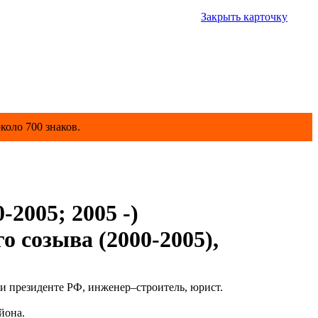
Закрыть карточку
коло 700 знаков.
2005; 2005 -)
о созыва (2000-2005),
 президенте РФ, инженер–строитель, юрист.
йона.