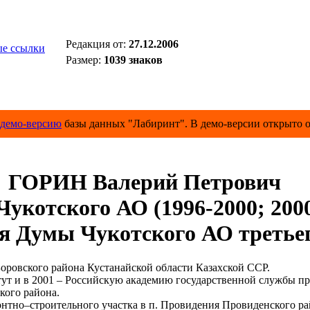
Редакция от:
27.12.2006
е ссылки
Размер:
1039 знаков
демо-версию
базы данных "Лабиринт". В демо-версии открыто о
ГОРИН Валерий Петрович
укотского АО (1996-2000; 2000-
ля Думы Чукотского АО третьег
Боровского района Кустанайской области Казахской ССР.
т и в 2001 – Российскую академию государственной службы при
кого района.
нтно–строительного участка в п. Провидения Провиденского ра