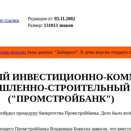
Редакция от:
05.11.2002
е ссылки
Размер:
131013 знаков
демо-версию
базы данных "Лабиринт". В демо-версии открыто о
Й ИНВЕСТИЦИОННО-КОМ
ШЛЕННО-СТРОИТЕЛЬНЫЙ 
("ПРОМСТРОЙБАНК")
озбудил процедуру банкротства Промстройбанка. Дело было во
яющего Промстройбанка Владимира Бовкуна заявили, что вместо