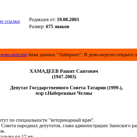
Редакция от:
19.08.2003
е ссылки
Размер:
675 знаков
демо-версию
базы данных "Лабиринт". В демо-версии открыто о
ХАМАДЕЕВ Рашит Саитович
(1947-2003)
Депутат Государственного Совета Татарии (1999-),
мэр г.Набережные Челны
ут по специальности "ветеринарный врач".
 Совета народных депутатов, глава администрации Заинского ра
ов.
озыва по 17-му ...