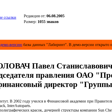
Редакция от:
06.08.2005
е ссылки
Размер:
1055 знаков
демо-версию
базы данных "Лабиринт". В демо-версии открыто о
ОЛОВАЧ Павел Станиславови
дседателя правления ОАО "Пр
нансовый директор "Группы 
т. В 2002 году учился в Финансовой академии при Правительс
 InterAutoparts.
графических красок, дочерней структуры компании Sun Chemic