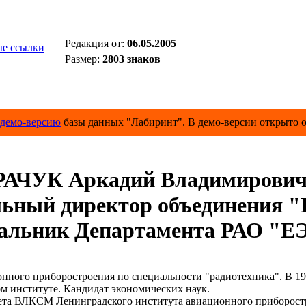
Редакция от:
06.05.2005
е ссылки
Размер:
2803 знаков
демо-версию
базы данных "Лабиринт". В демо-версии открыто о
РАЧУК Аркадий Владимирови
ный директор объединения "Г
альник Департамента РАО "Е
го приборостроения по специальности "радиотехника". В 199
 институте. Кандидат экономических наук.
ета ВЛКСМ Ленинградского института авиационного приборост