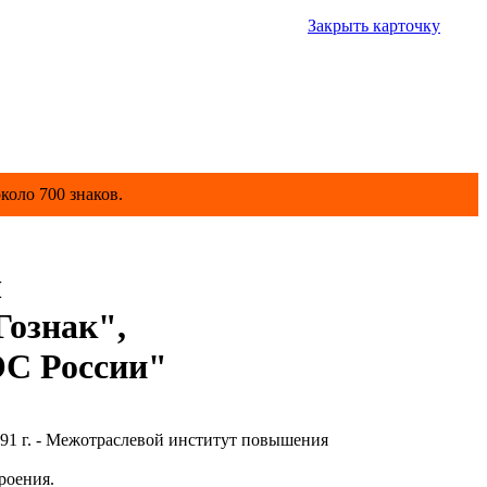
Закрыть карточку
коло 700 знаков.
ч
ознак",
ЭС России"
1 г. - Межотраслевой институт повышения
роения.