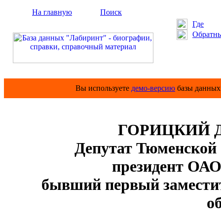
На главную
Поиск
Где
Обратны
Вы используете
демо-версию
базы данных 
ГОРИЦКИЙ Д
Депутат Тюменской 
президент ОАО
бывший первый замести
о