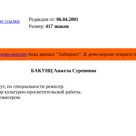
Редакция от:
06.04.2001
е ссылки
Размер:
417 знаков
демо-версию
базы данных "Лабиринт". В демо-версии открыто о
БАКУНЦ Анжела Суреновна
т, по специальности режисер.
р культурно-просветительской работы.
режисером.