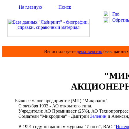
На главную
Поиск
Где
Обратны
Вы используете
демо-версию
базы данных 
"МИ
АКЦИОНЕР
Бывшее малое предприятие (МП) "Микродин".
С октября 1993 - АО открытого типа.
Учредители: АО Проминвест (25%), АО Технопрогресс (
Создатели "Микродина" - Дмитрий
Зеленин
и Алексан
В 1991 году, по данным журнала "Итоги", ВАО "
Интер