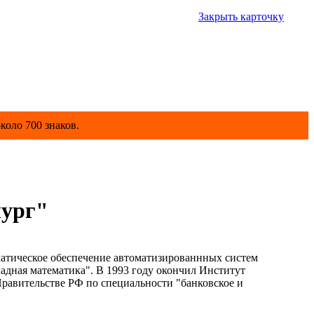
Закрыть карточку
коло 700 знаков.
лург"
ическое обеспечение автоматизированнных систем
адная математика". В 1993 году окончил Институт
авительстве РФ по специальности "банковское и