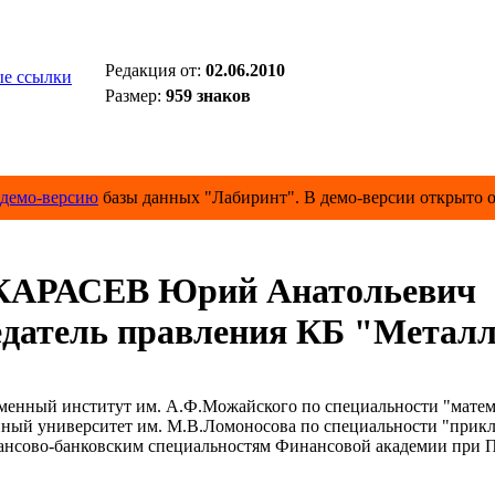
Редакция от:
02.06.2010
е ссылки
Размер:
959 знаков
демо-версию
базы данных "Лабиринт". В демо-версии открыто о
КАРАСЕВ Юрий Анатольевич
едатель правления КБ "Метал
ый институт им. А.Ф.Можайского по специальности "математ
нный университет им. М.В.Ломоносова по специальности "прикл
нсово-банковским специальностям Финансовой академии при Пр