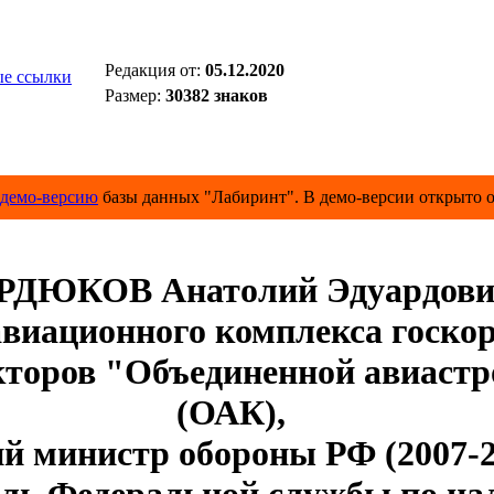
Редакция от:
05.12.2020
е ссылки
Размер:
30382 знаков
демо-версию
базы данных "Лабиринт". В демо-версии открыто о
РДЮКОВ Анатолий Эдуардов
иационного комплекса госкорп
екторов "Объединенной авиаст
(ОАК),
 министр обороны РФ (2007-2