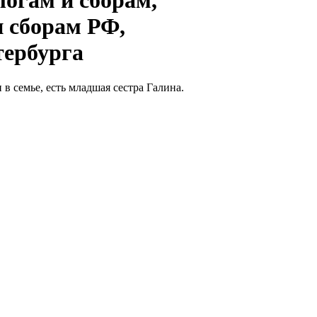
алогам и сборам,
 сборам РФ,
ербурга
 семье, есть младшая сестра Галина.