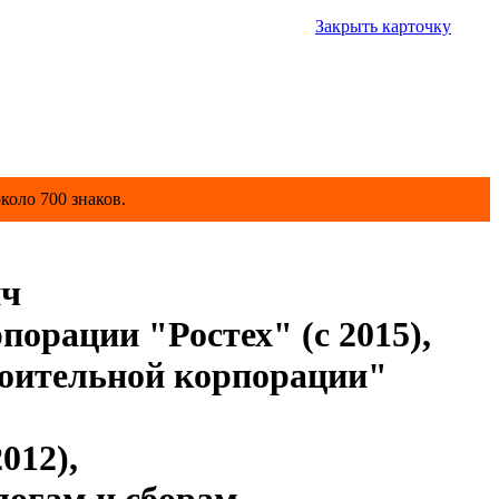
Закрыть карточку
коло 700 знаков.
ич
орации "Ростех" (с 2015),
роительной корпорации"
012),