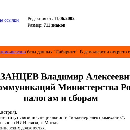
Редакция от:
11.06.2002
е ссылки
Размер:
711 знаков
демо-версию
базы данных "Лабиринт". В демо-версии открыто о
ЗАНЦЕВ Владимир Алексееви
оммуникаций Министерства Ро
налогам и сборам
встрия).
ститут связи по специальности "инженер-электромеханик".
ьного НИИ связи, г. Москва.
ицерских должностях.