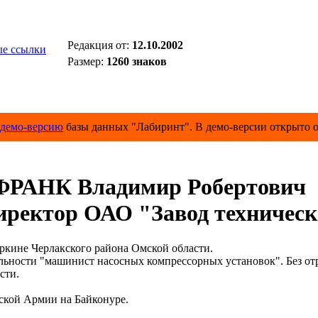
Редакция от:
12.10.2002
е ссылки
Размер:
1260 знаков
демо-версию
базы данных "Лабиринт". В демо-версии открыто о
ФРАНК Владимир Робертович
ректор ОАО "Завод техническ
кине Черлакского района Омской области.
сти "машинист насосных компрессорных установок". Без отры
сти.
кой Армии на Байконуре.