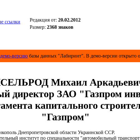
Редакция от:
20.02.2012
е ссылки
Размер:
2368 знаков
демо-версию
базы данных "Лабиринт". В демо-версии открыто о
СЕЛЬРОД Михаил Аркадьеви
ый директор ЗАО "Газпром ин
амента капитального строител
"Газпром"
кополь Днепропетровской области Украинской ССР.
ьный институт по специальности "автомобильный транспорт"