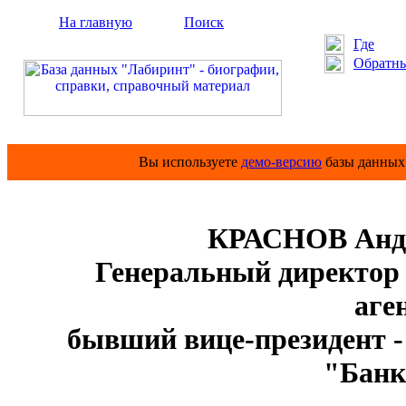
На главную
Поиск
Где
Обратны
Вы используете
демо-версию
базы данных 
КРАСНОВ Андр
Генеральный директор б
аге
бывший вице-президент 
"Банк