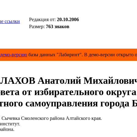
Редакция от:
20.10.2006
е ссылки
Размер:
763 знаков
демо-версию
базы данных "Лабиринт". В демо-версии открыто о
ЛАХОВ Анатолий Михайлови
ета от избирательного округа 
ного самоуправления города 
чевка Смоленского района Алтайского края.
нститут.
айона.