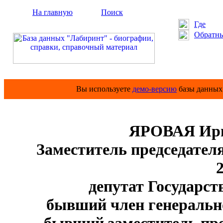
На главную
Поиск
Где
Обратны
Вы используете
демо-версию
базы данных 
ЯРОВАЯ Ири
Заместитель председател
2
депутат Государств
бывший член генерально