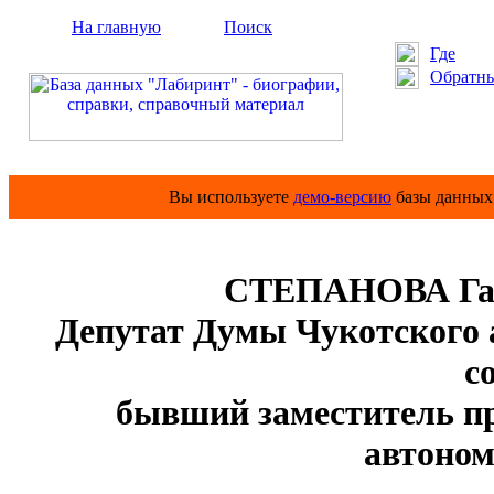
На главную
Поиск
Где
Обратны
Вы используете
демо-версию
базы данных 
СТЕПАНОВА Гал
Депутат Думы Чукотского 
с
бывший заместитель пр
автоном