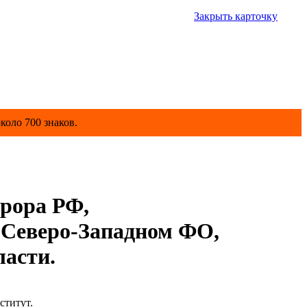
Закрыть карточку
коло 700 знаков.
рора РФ,
Северо-Западном ФО,
асти.
ститут.