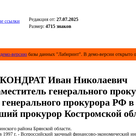
Редакция от:
27.07.2025
е ссылки
Размер:
4715 знаков
демо-версию
базы данных "Лабиринт". В демо-версии открыто о
КОНДРАТ Иван Николаевич
меститель генерального проку
енерального прокурора РФ в 
 прокурор Костромской обл
нского района Брянской области.
 1997 г. - Всероссийский заочный финансово-экономический ин