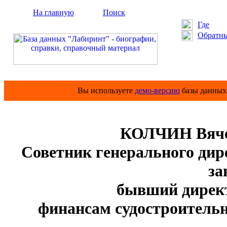
На главную
Поиск
Где
Обратны
Вы используете
демо-версию
базы данных 
КОЛЧИН Вяче
Советник генерального ди
за
бывший директ
финансам судостроительн