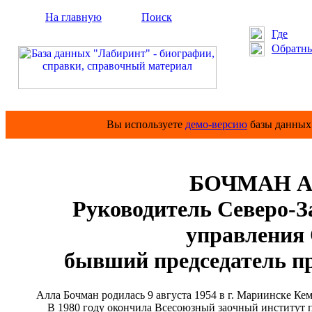
На главную
Поиск
Где
Обратны
Вы используете
демо-версию
базы данных 
БОЧМАН Ал
Руководитель Северо-З
управления
бывший председатель 
Алла Бочман родилась 9 августа 1954 в г. Мариинске Кем
В 1980 году окончила Всесоюзный заочный институт пи