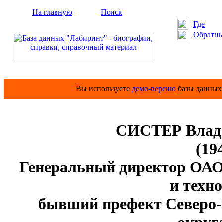
На главную
Поиск
Где
Обратны
Вы используете
демо-версию
базы данных 
СИСТЕР Влад
(19
Генеральный директор ОАО
и техн
бывший префект Северо-В