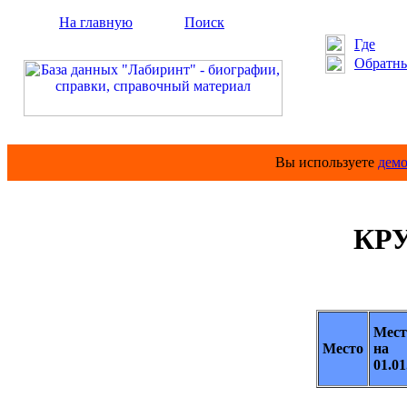
На главную
Поиск
Где
Обратны
Вы используете
дем
КР
Мест
Место
на
01.01