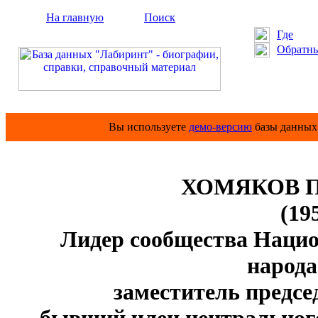
На главную
Поиск
Где
Обратны
Вы используете
демо-версию
базы данных 
ХОМЯКОВ Пе
(19
Лидер сообщества Национ
народ
заместитель предсе