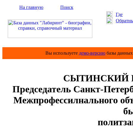
На главную
Поиск
Где
Обратны
Вы используете
демо-версию
базы данных 
СЫТИНСКИЙ Вл
Председатель Санкт-Петерб
Межпрофессилнального об
б
политз