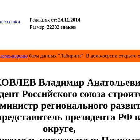
Редакция от:
24.11.2014
е ссылки
Размер:
22282 знаков
демо-версию
базы данных "Лабиринт". В демо-версии открыто о
ОВЛЕВ Владимир Анатольев
дент Российского союза строит
министр регионального разви
редставитель президента РФ 
округе,