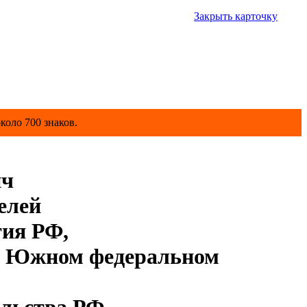
Закрыть карточку
коло 700 знаков.
ич
елей
тия РФ,
в Южном федеральном