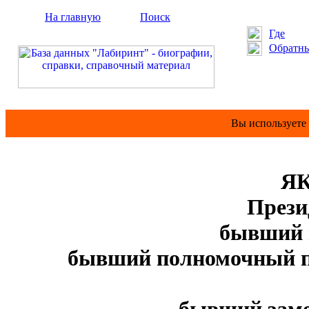
На главную
Поиск
Где
Обратны
Вы используете
ЯК
Прези
бывший 
бывший полномочный п