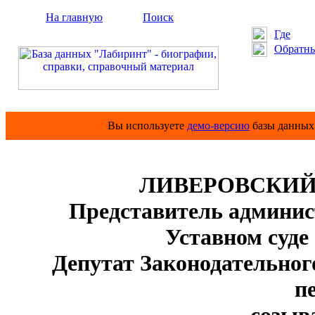
На главную
Поиск
Где
Обратны
Вы используете
демо-версию
базы данных 
ЛИВЕРОВСКИЙ А
Представитель админис
Уставном суде
Депутат Законодательног
п