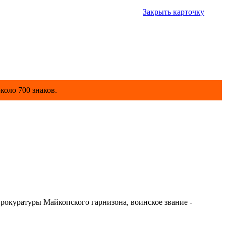
Закрыть карточку
коло 700 знаков.
окуратуры Майкопского гарнизона, воинское звание -