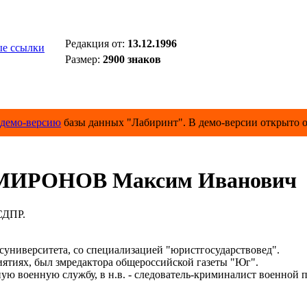
Редакция от:
13.12.1996
е ссылки
Размер:
2900 знаков
демо-версию
базы данных "Лабиринт". В демо-версии открыто о
МИРОНОВ Максим Иванович
СДПР.
иверситета, со специализацией "юристгосударствовед".
иях, был змредактора общероссийской газеты "Юг".
военную службу, в н.в. - следователь-криминалист военной пр