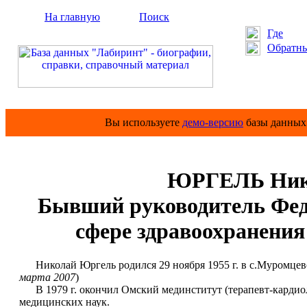
На главную
Поиск
Где
Обратны
Вы используете
демо-версию
базы данных 
ЮРГЕЛЬ Нико
Бывший руководитель Фед
сфере здравоохранени
Николай Юргель родился 29 ноября 1955 г. в с.Муромцево 
марта 2007
)
В 1979 г. окончил Омский мединститут (терапевт-кардиол
медицинских наук.