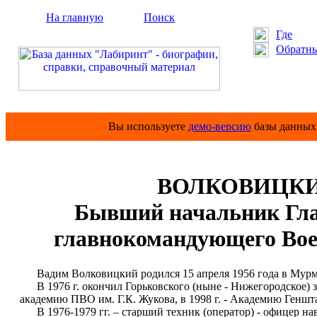
На главную
Поиск
Где
Обратны
Вы используете
демо-версию
базы данных 
ВОЛКОВИЦКИЙ
Бывший начальник Гла
главнокомандующего Во
Вадим Волковицкий родился 15 апреля 1956 года в Мурм
В 1976 г. окончил Горьковского (ныне - Нижегородское) з
академию ПВО им. Г.К. Жукова, в 1998 г. - Академию Геншт
В 1976-1979 гг. – старший техник (оператор) - офицер на