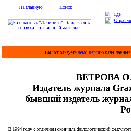
На главную
Поиск
Где
Обратны
Вы используете
демо-версию
базы данных 
ВЕТРОВА Ол
Издатель журнала Graz
бывший издатель журна
Ро
В 1994 году с отличием окончила филологический факульте