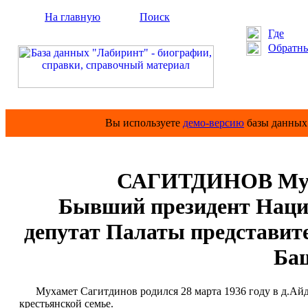
На главную
Поиск
Где
Обратны
Вы используете
демо-версию
базы данных 
САГИТДИНОВ Мух
Бывший президент Наци
депутат Палаты представит
Ба
Мухамет Сагитдинов родился 28 марта 1936 году в д.Айд
крестьянской семье.