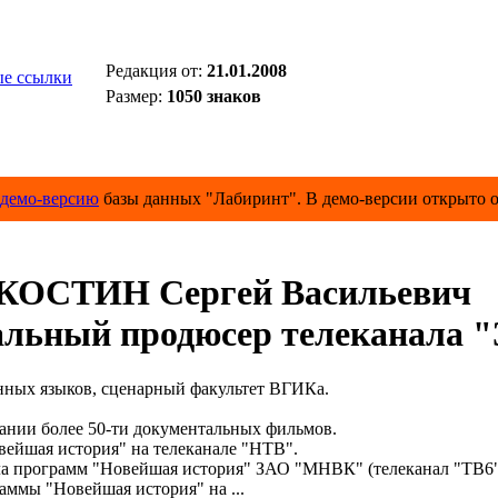
Редакция от:
21.01.2008
е ссылки
Размер:
1050 знаков
демо-версию
базы данных "Лабиринт". В демо-версии открыто о
КОСТИН Сергей Васильевич
ьный продюсер телеканала "
ных языков, сценарный факультет ВГИКа.
дании более 50-ти документальных фильмов.
вейшая история" на телеканале "НТВ".
ла программ "Новейшая история" ЗАО "МНВК" (телеканал "ТВ6
аммы "Новейшая история" на ...