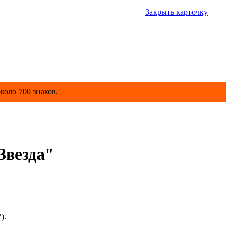
Закрыть карточку
коло 700 знаков.
Звезда"
").