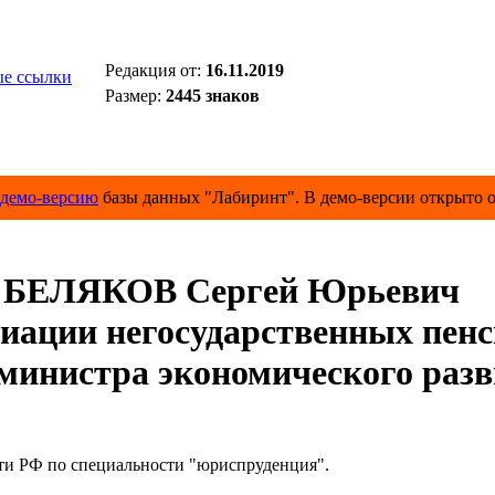
Редакция от:
16.11.2019
е ссылки
Размер:
2445 знаков
демо-версию
базы данных "Лабиринт". В демо-версии открыто о
БЕЛЯКОВ Сергей Юрьевич
циации негосударственных пе
министра экономического разв
ти РФ по специальности "юриспруденция".